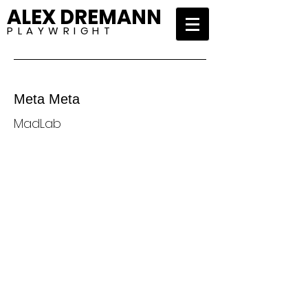
ALEX DREMANN
P L A Y W R I G H T
Meta Meta
MadLab