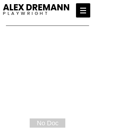
ALEX DREMANN
P L A Y W R I G H T
No Doc