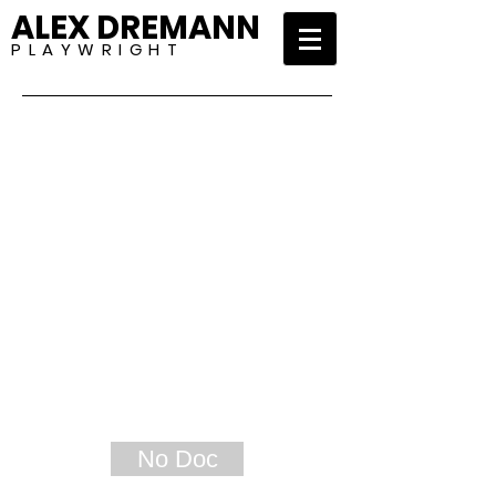
ALEX DREMANN
P L A Y W R I G H T
No Doc