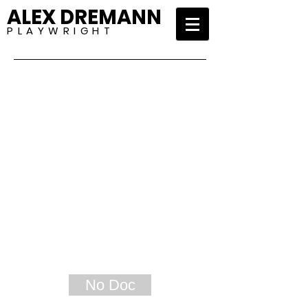
ALEX DREMANN
P L A Y W R I G H T
No Doc