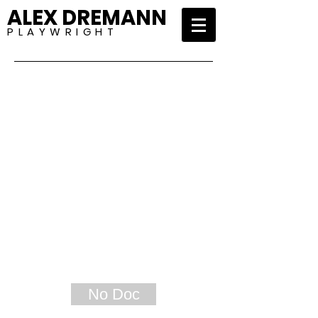
ALEX DREMANN
P L A Y W R I G H T
No Doc