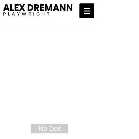
ALEX DREMANN
P L A Y W R I G H T
No Doc